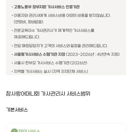
고용노동부 정부지원 가사서비스 인증기관
이용자와 관리사에게 서비스비용 이외의 비용을 받지않습니다.
(연회비, 회비없음)
전문교육이수 가사관리사가 체계적인 가사서비스를
제공해드립니다.
전담 매칭담당자가 고객의 서비스와 일정을 관리해드립니다.
서울형가사서비스 수행기관 지정
(2023~2026년 : 4년연속 지정)
서울시 한부모 가사서비스 수행기관 (2026년)
지역별 가사서비스 실시 (지역 자치단체 서비스)
참사랑어머니회 가사관리사 서비스범위
기본서비스
세탁 및 세탁물정리
주방청소
방청소
설거지
쓰레기배출
화장실청소
거실청소
제외서비스