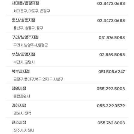
서대문/은평지점
02.3473.0683
서대문구, 마포구, 은평구
용산/성동지점
02.3473.0683
용산구, 성동구, 중구
구리/남양주지점
031.576.5088
구리시,남양주시,양평군
부천/광명지점
02.869.5088
부천시, 광명시
북부산지점
051.505.6247
금정구,동래구,북구,연제구,사상구
창원지점
055.293.5008
통합창원시
김해지점
055.329.3579
김해시 전역
진주지점
055.762.8003
진주시,사천시