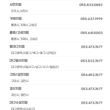
사천지점
055.833.0882
진주시,사천시
거제지점
055.637.1999
통영시,거제시,고성군
통영/고성지점
055.641.5003
통영시,거제시, 고성군
동대구지점
053.473.7677
대구광역시(중구/북구/동구/군위군)
대구달서지점
053.522.7677
대구광역시(달서구/남구/서구/달성군)
구미/김천지점
054.453.7677
구미시, 김천시
경산지점
053.473.7677
경산시, 영천시
대구수성지점
053.473.7677
대구광역시(수성구)