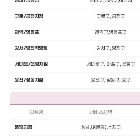
송파/강동점
송파구, 강동구,하남시
구로/금천지점
구로구, 금천구
관악/영등포
관악구,영등포구
강서/양천직영점
강서구, 양천구
서대문/은평지점
서대문구, 마포구, 은평구
용산/성동지점
용산구, 성동구, 중구
지점명
서비스지역
분당지점
성남시(분당),수지구