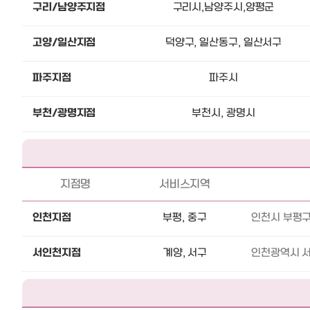
구리/남양주지점
구리시,남양주시,양평군
고양/일산지점
덕양구, 일산동구, 일산서구
파주지점
파주시
부천/광명지점
부천시, 광명시
지점명
서비스지역
인천지점
부평, 중구
인천시 부평구 
서인천지점
계양, 서구
인천광역시 서구