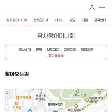
참사랑어머니회
산후관리사
서비스
요금
지점
고객센터
참사랑어머니회
회사소개
연혁
보도자료
지점모집
제휴제안
찾아오는길
찾아오는길
참사랑씨앤이