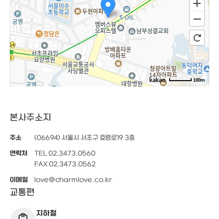
100m
로드뷰
길찾기
지도 크게 보기
주소
서울 서초구 효령로 19 3층
본사주소지
전화
02-3473-0683
주소
(06694) 서울시 서초구 효령로19 3층
연락처
TEL 02.3473.0560
FAX 02.3473.0562
이메일
love@charmlove.co.kr
교통편
지하철