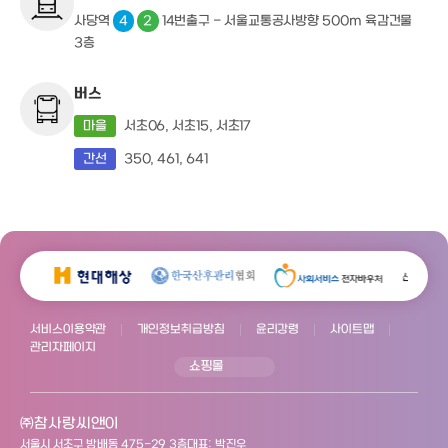
사당역
4
2
14번출구 - 서울교통공사방향 500m 육감건물
3층
버스
마을
서초06, 서초15, 서초17
간선
350, 461, 641
서비스이용약관
개인정보취급방침
윤리강령
사이트맵
관리자페이지
쇼핑몰
㈜참사랑씨앤이
서울시 서초구 방배동 475-29 3층
대표: 박진우