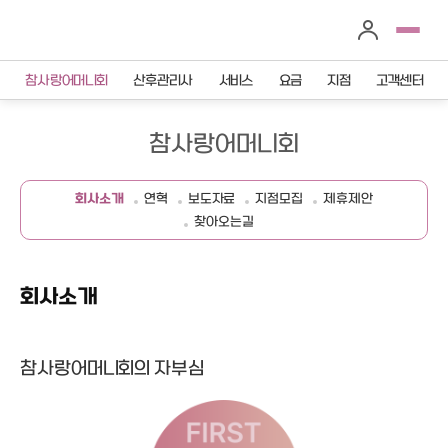
참사랑어머니회
산후관리사
서비스
요금
지점
고객센터
참사랑어머니회
회사소개
연혁
보도자료
지점모집
제휴제안
찾아오는길
회사소개
참사랑어머니회의 자부심