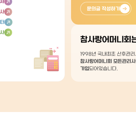
처
문의글 작성하기
사
터
사
참사랑어머니회
1998년 국내최초 산후관
참사랑어머니회 모든관리사
가입
되어있습니다.