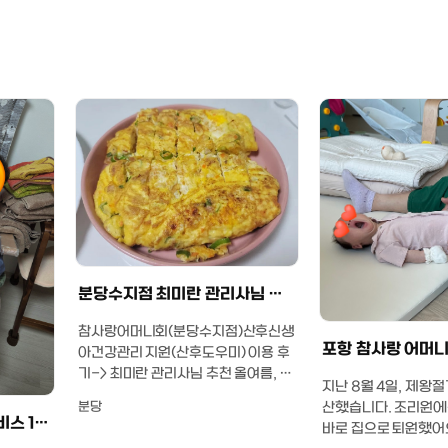
분당수지점 최미란 관리사님 추천
참사랑어머니회(분당수지점)​산후신생
아건강관리 지원(산후도우미) 이용 후
기​-> 최미란 관리사님 추천 올여름, 성
지난 8월 4일, 제왕
남에서 첫 아이를 출산한 초보 부모입
분당
산했습니다. 조리원에
니다.​출산 후 2주간 조리원을 이용했
창원 참사랑 어머니회 서비스 15일 이용후기 찐후기!
바로 집으로 퇴원했어요
고, 부부 모두 휴직을 계획하고 있어​‘산