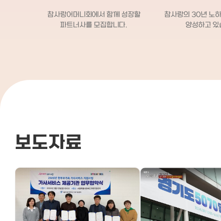
탁해서 개어주셨어요. ​3. 아기 케어도
일반쓰레기,음식물쓰레기,
정말 잘해주셨어요. 아기를 너무 예뻐
버려주신다.- 빨래를 해주시
참사랑어머니회에서 함께 성장할
참사랑의 30년 노
해주셔서 항상 아기 이름 불러주시고,
와 산모가 생활하는 공간을 
파트너사를 모집합니다.
양성하고 있
클래식도 틀어주시고 초점책도 보여주
밀어주시고 바닥을 닦아주신다
시면서 잘 놀아주셨어요. 타이니모빌
자는 동안 아이에게 유축해놓
도 따로 챙겨오셔서 아기랑 놀아주시
를 챙겨주시며 트름까지 확실
는 모습 보면서 진짜 아기를 좋아하시
주신다.- 내가 일어나면 점심
는 분이구나 싶었어요. ​4. 기저귀 갈기,
차려주시며, 이모님도 식사를
엉덩이 씻기는 법, 아기 목욕시키는 법
신다.- 그 후, 아이 목욕을 1
같은 기본적인 것부터 옆잠베개 사용
시켜주신다.- 아이 병원을 
하는 방법 같은 사소한 부분까지 하나
께 동행을 해주신다.- 저녁에
하나 설명해주시면서 알려주셨어요.
기를 봐야하는 나를 위해 저
초보 엄마라 이런 부분이 진짜 큰 도움
차려주시고 퇴근을 하신다.-
보도자료
이 됐습니다! 5. 요리도 정말 잘하셔서
를 하는 나를 위해 하루 1회는
3주 동안 식사도 너무 잘 챙겨 먹었어
계실때 자세를 잡아주신다. 3
요. 특히 소불고기랑 시금치된장국은
사랑어머니회를 이용한 나의 
아직도 생각날 정도로 맛있었고, 웬만
산후도우미를 이용을 안하려
한 반찬은 다 잘하세요. 재료만 미리 사
과거의 내가 민망하도록 산
두면 알아서 뚝딱뚝딱 차려주셔서 산모
서비스를 잘 이용을 했다. 이
입장에서는 정말 감사했어요. ​6. 아기
계셨다면 난 한번은 쓰러졌을
병원 갈 때도 항상 같이 동반해주셨어
상 하시는 이모님의 루틴대로
요. 아기랑 첫 외출이라 걱정이 많았는
루 지내다보니 어느정도 아기