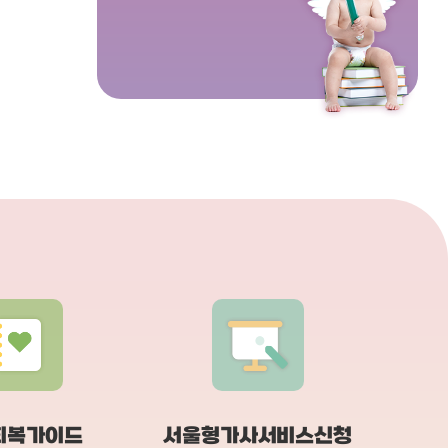
같은 환경이 저와
서 빨래는 어떻게 하길 원하는지 물어
아기 케어해주
고, 무엇보다도 편
보셔서 이것저것 말씀드렸는데 바로
셔도 앉아서 쉬
 회복하면서 아
기억해주시고 3주동안 제가 삶는 빨
식사, 산모케어
내고 싶었거든요.
래, 따로삶는 빨래 다 원하는대로 해주
제가 너무 황송
 산후도우미 업
시고 기존에 있던 수건보시고 말씀드
를 보내고 있답니다 :) ​
국 참사랑어머니
리지않았는데도 제가 원래 보관하는
시면 저는 앞으
다. 완모에 대한
대로 접어주시고.. 10년넘게 경력이 있
꿈도 못 꿀것 
전에 소장님께서
으셔서 그런지 어지간한 아가용품이나
것같네요 먹고
 하셨어서 믿음이
가전제품은 설명드리지 않아도 사용법
딱뚝딱 저희 냉장고 재료에서 이렇게
항에서 가장 오래
을 다 알고 계시더라구요 ㅎㅎ 또 오시
다양한 반찬들
고, 정부 평가에
자마자 청소기 싹 돌려주시고 걸레질
신기하고 또 하
 받는 곳이라고
까지 꼼꼼히 해주셨어요. 썼던 물티슈
남편도 덕분에 
는 버리지말고 모아두라고 하셔서 왜
목욕도 배우고
님이셨는데, 무
인지 궁금했는데 그걸로 창틀까지 싹
리면 하나부터
절하게 상담해주셨
닦아주셨어요,, 점심 먹고 설거지 하고
주셨답니다! 주
를 위해 방문했을
마른 그릇들도 퇴근전에 다 넣어주시
데...애기도 
며 따뜻하게 맞
고 물기까지 닦아주시고, 퇴근 전에 젖
이모님이 씻겨주
선택했구나” 싶었
병소독도 다 하시고 조립해두시고 가
~무 편안하게 
배정받을 수 있다
시고.. 살림을 잘 못하는 저도 많이 배
워야겠구나 싶네
 출산 전부터 마
웠습니당.. ! 2.음식준비제가 샐러드를
오전에 쉬러 
다 포항 참사랑
좋아한다고 말씀드렸더니 관리사님 퇴
들릴수밖에 없
회복
가이드
서울형가사
서비스신청
에 대한 교육과