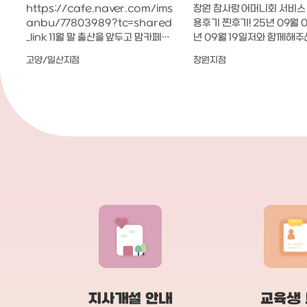
ㅎ
https://cafe.naver.com/ims
창원 참사랑 어머니회 서비스 
이
anbu/77803989?tc=shared
용후기 찐후기! 25년 09월 01일~ 25
_link 11월 말 출산을 앞두고 맘카페에
년 09월 19일​저와 함께해
좀
서 산후도우미 후기 정말 많이 찾아봤
산후도우미 이모님~♡ 1. 15일 이용 지
~
고양/일산지점
창원지점
는데, 그중에서 평이 좋아 보여서 참사
불 금액정부지원금: 1,281,0
랑어머니회 관리사님 지정으로 계약했
인부담금: 855,000원경남
어요~! ​처음에는 3주 계약이었는데,
부담금(환급금) : 769,500
첫
지내다 보니 너무 만족스럽더라고요ㅎ
00 - 769,500 = 85,500
방
ㅎ 원래 오늘이 마지막 근무일이신데,
도우미 이모님이 해주신 일- 
데
개인 사비로 1주 더 연장해서 총 4주 이
분 일찍 와주시는 강○순 이
주
용했어요! ​관리사님은 아기 케어만 잘
집에 오시면 환복 후 손 씻는
주
해주시는 게 아니라 산모 식사나 위생
않으시고 손을 먼저 씻으신다.
이
관리까지 전반적으로 정말 꼼꼼하셨어
에게 오셔서 아이 이름을 불
됬
요. ​1. 매일 출근 시간보다 10분 정도 일
이에게 아침인사를 하신다.-
찍 오셔서 오자마자 손부터 씻고 개인
벽수유를 하느라 못 잔 나를 
고
복으로 갈아입으신 뒤 바로 케어를 시
식사를 차려주신다.- 내가 
.
작하셨어요. 이런 기본적인 부분부터
한 후 자는동안 점심식사에 
되
믿음이 갔어요. ​2. 지내는 동안 집안일
또는 국을 요리를 해주신다. 
어
도 거의 다 챙겨주셨어요. 쌓여 있던 젖
머니께서 반찬들을 해주셨는
병 세척이랑 열탕 소독은 물론이고, 환
적으로 요리를 더 해주셨다. 
기부터 아기 빨래, 어른 빨래까지 세
지사개설 안내
으라고 간장찜닭을 해주셨다.-
교육생