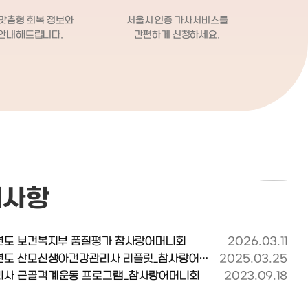
근하시고 저녁에 먹을 샐러드 야채도
으면 저희 친정
잘 잡혀 있다는
다 준비해주시고 금요일에는 주말에
아기에게 말 
 맞춤형 회복 정보와
서울시 인증 가사서비스를
다. 실제로 전체
먹을 야채도 다 손질해주시고 가셨습
고 케어해주시
안내해드립니다.
간편하게 신청하세요.
적으로 하신다고
니다. 그 외에도 원하는 음식을 말씀드
참사랑 어머니회
직접 겪어보니, 이
리면 척척 해주셨어요.. 제육볶음, 각
도 좋아서 너무 
 발하더라고요!
종 찌개류, 전, 각종 나물무침, 겉절
남편도 어쩌다
 김숙영 관리사님
이… 등등 손이 빠르셔서 저희 아가가
근 후 집 상태
 통화 때 아기 몸
많이 보채고 우는 편이었는데도 틈날
님 너무 좋으
의아했는데, 알
때마다 척척 해주셨습니다. 관리사님
산모 있으면 
이 미숙아를 케어
오이무침은 잊지못할것 같아요 ㅠㅠ,,
다고 할 정도로
 혹시라도 아기가
남편이 함께 있는 시간이 많았는데 양
만족스러워요..!
 준비하려고 물
도 넉넉하게 해주셔서 남편도 벌써 관
속할 따름... 조리원 퇴소해서 집에 왔
고 첫 인사 때
리님음식을 그리워합니다… ㅎㅎ 진미
을땐 좀 작고
이 편안한 산후조
지사항
채나 멸치같은 밑반찬도 해주시고 냉
었는데 관리사
임지겠다”는 말씀
장고 열어보시고 제가 사놓고 안쓰는
우리 아가가 
 그 순간부터 믿
재료들도 여기저기 넣어주셔서 냉장고
감사드려요~~ 둘
로 그 기대 이상으
정리도 싹 되었습니다. 3.신생아 케어!
참사랑 안연희
년도 보건복지부 품질평가 참사랑어머니회
2026.03.11
습니다.관리사님
가장 중요한신생아 케어…!!저는 일정
꺼에요!! 정말로 추천
면 환복 후 손을
2025년도 산모신생아건강관리사 리플릿_참사랑어머니회
2025.03.25
이 조금 틀어져서 조리원 퇴소 후 1주일
기구미맘까페 - 
게 인사해주셨어
리사 근골격계운동 프로그램_참사랑어머니회
2023.09.18
동안 혼자 아기를 돌봤었는데요.. 그래
ver.com/g
 구석을 다정하게
서 그만큼 산후도우미님 오시기만을 기
7맘스홀릭 - ht
오그라든 다리가
다렸어요.그런데 관리사님께서 오시
r.com/ims