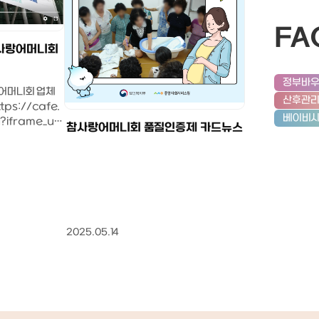
쭉 펴지고 편안해 했답니다. 
간이었고, 육아의 기본기를​자연스럽게
덧 자리
손길에서 진짜 전문가
익힐 수 있었어요.​특히 도움됐던 부분
로 자리를
FA
은 마음이 느껴져서 참
은:신생아 목욕 시 요령손 타지 않게 하
 좋아하시
사랑어머니회
제가 경산이긴 하지만
는 방법시기별 모유/분유 양 조절배꼽
이다.정
절 기억은 이미 가물
소독 및 기저귀 교체법아기 울음의 이
 하루이틀
ㅋ관리사님께서 목욕 
정부바
유와 대처 방법 등​초보 부모로서 실전
로 좋아하
어머니회 업체
아기 기저귀 갈기, 배
산후관
에서 필요한 내용들을 많이 알려주셔
일이다.
편안해하는 안는 자세,
서 큰 도움이 됐습니다.​결론 – 고민 중
베이비
시며, 이
iframe_url
지 차근차근 알려주셔서
참사랑어머니회 품질인증제 카드뉴스
이라면 꼭 고려해보시길​요즘 산후도우
느덧 이모
ad.nhn%253
습니다.아기를 대하는
미 업체가 많아서​어디를 선택해야 할
즈음에 서
%2526artic
습니다. 단순히 “돌봄”
지 고민이 많으실 텐데요,​저희는 참사
가 두렵지
enuid%3D12
에도 수십 번 “왕자님,
랑어머니회(분당수지점)을 이용하고
케어하시
3DL
물, 명품, 백점짜리”라
정말 만족했습니다.​책임감 있게 매칭
이를 대하
정을 표현해주셨고, 
해주는 실장님경력 있는 베테랑 선생
문에 이제
도 불러주셨어요. 그 
님간편하고 부담 없는 계약 절차진심
창원 참사
리 아기가 이렇게까지
2025.05.14
이 느껴지는 케어와 육아 지원​​“요즘 산
미 이모
나?’ 싶을 정도로 감사했습
후도우미 업체도 많고 정보도 다양해
는게 느
매일 터미타임을 안전
서 어떤 곳을 선택해야 할지 고민이 많
시는 이
고, 아기 마사지도 손
으실 텐데요, 직접 이용해본 입장에서
무 무탈없
도 전문적으로 해주셨
참사랑어머니회(분당수지점)는 신뢰
 동생이
이 평소에도 꾸준히 공
할 수 있었고 만족도도 높았어요. 저처
 와달라