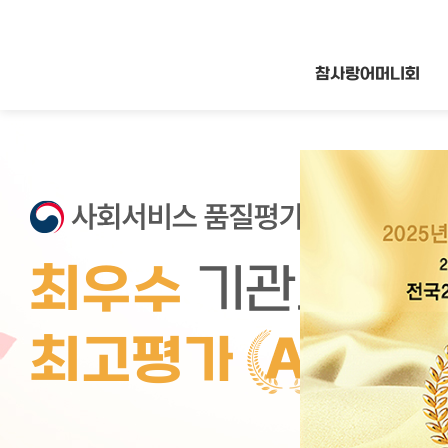
참사랑어머니회
최우수
기관표창
(
최고평가
등급