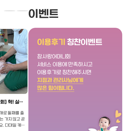
이벤트
참사랑어머니회 시흥안산지점 정옥임관리사님 대만족 후기
이용후기
칭찬이벤트
저는 초산모에 친정, 시댁이 모두 멀어
워낙 요새 세
서 오롯이 남편과 저 둘이서 육아를 해
리사님들 이슈
참사랑어머니회
야하는 상황이었어요..그래서 도우미
시작한 3주인
서비스 이용에 만족하시고
님의 도움이 절실했는데요! 시흥에 몇
무 감사한일만
안산지점
구미/김천지점
이용후기로 칭찬해주시면
몇 업체가 있었는데 참사랑이 후기가
산후관리사님 후기
제일 많기도 하고 주변분들도 다들 여
정말 아는게 
지점과 관리사님에게
기서 하셨다고 해서 저도 시흥 참사랑
질문부터 조금 
많은 힘이됩니다.
에서 산후도우미를 신청하게 되었습니
리고 많은 양은 아니지만 초유 최대한
다. 그리고 운이 좋게도 정말 정말 x10
수유 해보고 
포항 참사랑 어머니회] 헉! 실제 겪어본 리얼 후기!
000 좋은 산후 도우미님을 만나서..
상황과 아이의 
!!!!!! 만족하며 3주를 보냈어요.. 진짜
해주시고 조언
절개로 둘째를 출
저처럼 육아하시는 분들이 많이 도움이
아기가 앵~하
는 가지 않고 곧
되셨으면 하는 마음에 사심가득 담아
고 넘길수있는 나름 초짜티 벗은 엄마
. 다대일 케어,
글을 써봅니다… 1.집안일첫날에 오셔
가 된 것같아 너무