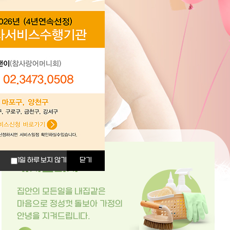
1일 하루 보지 않기
닫기
가사관리사
집안의 모든일을 내집같은
마음으로 정성껏 돌보아 가정의
안녕을 지켜드립니다.