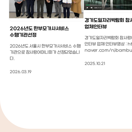
데, 기저귀나 여벌옷, 물티슈, 따뜻한
하게된 삶의 하루하루가 어느
물, 분유, 예방접종 수첩 등 챙겨야 할
를 잡아가고 있다. 안정적으
준비물도 미리 다 알려주셔서 한 번도
잡아가고 있다. 아이를 정말
경기도일자리박람회 참
문제 없이 잘 다녀왔어요~ 동네 소아과
는 강○순 산후도우미 이모님
업체인터뷰
2026년도 한부모가사서비스
예방접종 갈 때뿐만 아니라 은평성모
말 집에 아이를 데리고 와서
수행기관선정
병원 진료도 같이 차 타고 이동해주셨
키워보니아이를 보통 이상으
경기도일자리박람회 참사랑
어요. ​7. 특히 기억에 남는 건 아기 황달
지 않는다면 절대 할 수 없는 
인터뷰 업체 인터뷰영상 : https://cafe.
2026년도 서울시 한부모가사서비스 수행
관련이었어요. 처음엔 동네 병원에서
이모님은 아이를 너무 좋아하
naver.com/njbambu?
기관으로 참사랑어머니회가 선정되었습니
만 보려고 했는데 관리사님이 큰 병원
일도 꽤 하셨다고 하신다. 어
_utf8=%2FArticleRe
다.
에서 한 번 더 보는 게 좋겠다고 권해주
님과의 생활에 적응을 해갈 
Fclubid%3D20526907
2025.10.21
셔서 은평성모병원으로 진료를 보러 갔
비스가 종료가 된다. 앞으로
leid%3D6091%2526m
2026.03.19
어요. 결과적으로 입원 치료가 필요한
만, 3주간 이모님의 아기의 
5%2526boardtype%
수치가 나와서 바로 치료를 받게 됐고,
는 모습들을 눈으로 담고, 아
지금 생각해도 그때 선생님 말씀을 안
는 자세를 마음에 담았기 때
들었으면 어쩔 뻔했나 싶어요. ​산후 기
는 슬슬 스스로 해봐야한다. 
간 동안 몸도 마음도 정말 많이 의지할
랑어머니회 강○순 산후도우
수 있었던 시간이었어요~~ 둘째 낳게
님,아기를 진심으로 좋아하시
되면 또 관리사님께 부탁드리려고 해
껴진다.아기를 이렇게 좋아하
용! 고양 쪽에서 산후도우미 고민 중이
모님과 매칭이 돼서3주간 아
시라면 진심으로 추천드려요!ㅎㅎ​​
이 생활을 했다. 다음에 아가
생긴다면 강○순 이모님 다시