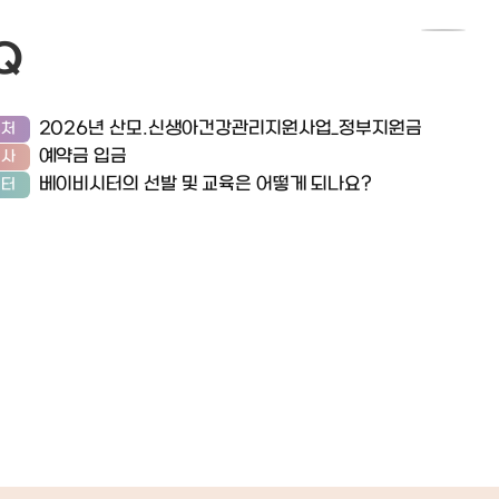
그 섬세한
자마자 수유량, 수유텀도 바로 잡아주
스타그램 - ht
이자 진심을 담
셔서 30분, 1시간 제각각이었던 수유
ram.com/p
Q
 감사했습니다.
텀을 처음엔 2시간-> 3시간~3시간2
gsh=MTRj
 첫째 신생아시
0분까지 늘려주고 가셔서 지금은 아주
Q==블로그 - h
가물 하거든요ㅜㅋ
수월하게 아가를 보게됐습니다..아가
er.com/ha
방법, 탯줄 있는
2026년 산모.신생아건강관리지원사업_정부지원금
우처
목욕시키는 법부터 젖병 물리는법까지
661686
꼽 소독, 아기가
예약금 입금
리사
각종 꿀팁도 알려주고 가셔서 너무나
 슬링 매는 법까
베이비시터의 선발 및 교육은 어떻게 되나요?
든든했습니다. 관리사님이 아가 보시
시터
 큰 도움이 됐
는것 보고 너무 든든해서,, 거의 이틀차
 태도도 남달랐
부터 관리사님께 아가를 맡기고 운동
을 넘어서, 하루
도 다니고 산책도 다니며 하루도 빠짐
 도련님, 우리 보
없이 외출을 했던것 같네요..ㅋㅋ 처음
며 진심 어린 애
에는 외출할때 좀 불안한 마음도 있어
안아주시며 노래
서 cctv를 들여다봤는데(cctv설치
모습을 보면서 ‘우
여부는 사전에 업체에도 말했고, 오셨
 사랑받아도 되
을때도 관리사님께 미리 말씀드렸습니
니다. ​ 특히
다) 볼때마다 관리사님이 아가보고 웃
하게 시켜주시
고계시고 놀아주시고 터미타임도 시켜
길이 다정하면서
주시고.. 안심은 물론이고 아가를 친손
어요. 관리사님
주처럼 너무 예뻐해주셔서 울컥하기
부하셔서, 하정
까지 했습니다.. 아가 볼때마다 ‘아이