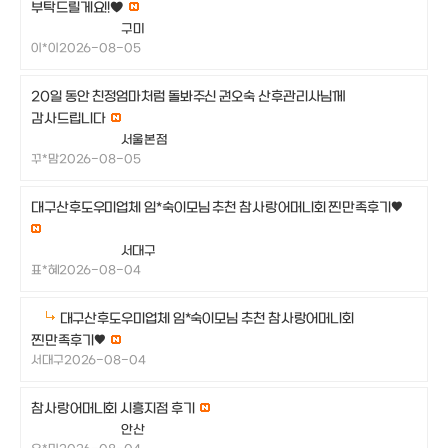
부탁드릴게요!!♥️
구미
이*이
2026-08-05
20일 동안 친정엄마처럼 돌봐주신 권오숙 산후관리사님께
감사드립니다
서울본점
꾸*맘
2026-08-05
대구산후도우미업체 임*숙이모님 추천 참사랑어머니회 찐만족후기❤️
서대구
표*혜
2026-08-04
대구산후도우미업체 임*숙이모님 추천 참사랑어머니회
찐만족후기❤️
서대구
2026-08-04
참사랑어머니회 시흥지점 후기
안산