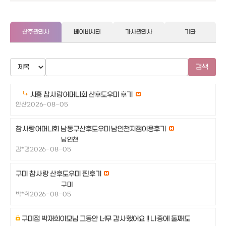
산후관리사
베이비시터
가사관리사
기타
검색
시흥 참사랑어머니회 산후도우미 후기
안산
2026-08-05
참사랑어머니회 남동구산후도우미 남인천지점이용후기
남인천
김*경
2026-08-05
구미 참사랑 산후도우미 찐후기
구미
박*희
2026-08-05
구미점 박재희이모님 그동안 너무 감사했어요 !! 나중에 둘째도