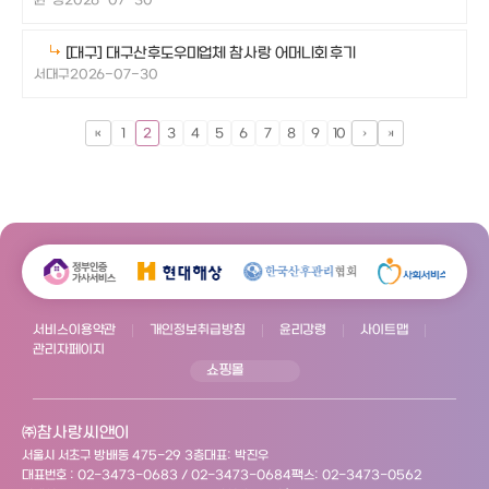
권*경
2026-07-30
[대구] 대구산후도우미업체 참사랑 어머니회 후기
서대구
2026-07-30
1
2
3
4
5
6
7
8
9
10
서비스이용약관
개인정보취급방침
윤리강령
사이트맵
관리자페이지
쇼핑몰
㈜참사랑씨앤이
서울시 서초구 방배동 475-29 3층
대표: 박진우
대표번호 : 02-3473-0683 / 02-3473-0684
팩스: 02-3473-0562