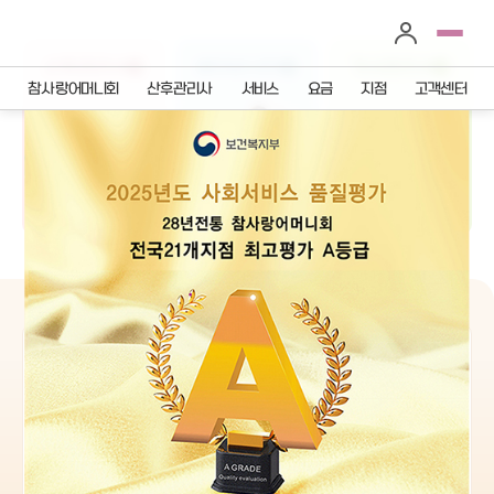
산후관리사
베이비시터
가사관리사
참사랑어머니회
산후관리사
서비스
요금
지점
고객센터
전국지점안내
이용요금안내
산후관리사
정부바우처
베이비시터
산후관리사
가사관리사
베이비시터
가사관리사