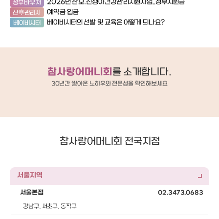
2026년 산모.신생아건강관리지원사업_정부지원금
aver.com/njbambu/6062 2) 250
정부바우처
917 업로드완료, 전체공개 완료http
예약금 입금
산후관리사
cafe.naver.com/njbambu
베이비시터의 선발 및 교육은 어떻게 되나요?
베이비시터
3) 250925 업로드완료, 전체공개
tps://cafe.naver.com/njb
u/6077 [ 창원 줌마렐라 카페​ ] 1) 25091
9 업로드완료, 전체공개 완료https:
fe.naver.com/masanmam/
291 2) 250919 업로드완료, 전체공개 완
참사랑어머니회
를 소개합니다.
료https://cafe.naver.com/
nmam/7265290 3) 250925 업로드
30년간 쌓아온 노하우와 전문성을 확인해보세요
완료, 전체공개완료https://cafe
er.com/masanmam/727088
네이버 블로그 ] 1) 250916 업로드완
체공개완료 https://m.blog.nav
om/youngvely52/2240101877
2) 250925 업로드완료, 전체공개
tps://blog.naver.com/you
참사랑어머니회 전국지점
y52/224021181687​ 3) 250926 업로
드완료, 전체공개완료https://blo
ver.com/youngvely52/224
41485 #참사랑어머니회 #참사랑어머니회
창원지점 #산후도우미 #산후도우미
서울지역
서울본점
02.3473.0683
강남구, 서초구, 동작구