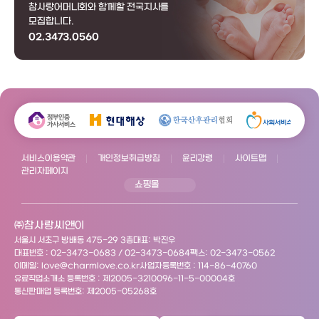
참사랑어머니회와 함께할 전국지사를
모집합니다.
02.3473.0560
서비스이용약관
개인정보취급방침
윤리강령
사이트맵
관리자페이지
쇼핑몰
㈜참사랑씨앤이
서울시 서초구 방배동 475-29 3층
대표: 박진우
대표번호 : 02-3473-0683 / 02-3473-0684
팩스: 02-3473-0562
이메일: love@charmlove.co.kr
사업자등록번호 : 114-86-40760
유료직업소개소 등록번호 : 제2005-3210096-11-5-00004호
통신판매업 등록번호: 제2005-05268호
Copyright 2012 charmlove All Rights reserved