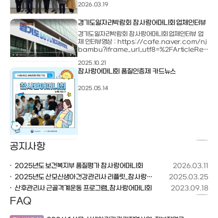
권해주셔서 은평성모병원으로 진료를 보러
서비스가 종료가 된다. 앞으로가 두렵
2026.03.19
갔어요. 결과적으로 입원 치료가 필요한 수
3주간 이모님의 아기의 케어하시는 
치가 나와서 바로 치료를 받게 됐고, 지금 생
을 눈으로 담고, 아이를 대하는 자세
경기도일자리박람회 참사랑어머니회 업체인터뷰
각해도 그때 선생님 말씀을 안 들었으면 어
에 담았기 때문에 이제는 슬슬 스스
쩔 뻔했나 싶어요. ​산후 기간 동안 몸도 마
야한다. 창원 참사랑어머니회 강○순
경기도일자리박람회 참사랑어머니회 업체인터뷰 업
음도 정말 많이 의지할 수 있었던 시간이었어
도우미 이모님,아기를 진심으로 좋
체 인터뷰영상 : https://cafe.naver.com/nj
요~~ 둘째 낳게 되면 또 관리사님께 부탁드
게 느껴진다.아기를 이렇게 좋아하시
bambu?iframe_url_utf8=%2FArticleRea
리려고 해용! 고양 쪽에서 산후도우미 고민
님과 매칭이 돼서3주간 아무 무탈없
d.nhn%253Fclubid%3D20526907%252
2025.10.21
중이시라면 진심으로 추천드려요!ㅎㅎ​​
을 했다. 다음에 아가 동생이 생긴다
6articleid%3D6091%2526menuid%3D12
참사랑어머니회 품질인증제 카드뉴스
순 이모님 다시 와달라고 했다. ㅎㅎ -
5%2526boardtype%3DL
------------------------
------------------------
2025.05.14
------------------------
------------------------
------------------------
인스타그램 후기 ] 1) 250916 업로
팔로우완료https://www.insta
m.com/daily0_s?igsh=MTN
N2NjB4Y3k2Yw== [ 맘스홀릭 카페 ] 1)
공지사항
250917 업로드완료, 전체공개 완료 
s://m.cafe.naver.com/ims
u/76727861 2) 250917 업로드완료, 전
2025년도 보건복지부 품질평가 참사랑어머니회
2026.03.11
체공개 완료https://cafe.nave
2025년도 산모신생아건강관리사 리플릿_참사랑어머니회
2025.03.25
m/imsanbu/76729780 3) 250925
산후관리사 근골격계운동 프로그램_참사랑어머니회
2023.09.18
업로드 완료, 전체공개완료https://
e.naver.com/imsanbu/768
FAQ
[ 참사랑 어머니회 카페 ] 1) 25091
완료, 전체공개 완료https://m.ca