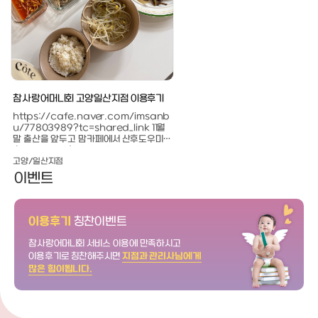
참사랑어머니회 고양일산지점 이용후기
https://cafe.naver.com/imsanb
창원 참사랑 어머니회 서비스 15일 
u/77803989?tc=shared_link 11월
찐후기! 25년 09월 01일~ 25년 09월 19
말 출산을 앞두고 맘카페에서 산후도우미
일​저와 함께해주신 강○순 산후도우
후기 정말 많이 찾아봤는데, 그중에서 평이
님~♡ 1. 15일 이용 지불 금액정부지원금: 1,
성
좋아 보여서 참사랑어머니회 관리사님 지정
281,000 원본인부담금: 855,00
고양/일산지점
창원지점
첫
으로 계약했어요~! ​처음에는 3주 계약이었
지원 본인부담금(환급금) : 769,50
이벤트
렸
는데, 지내다 보니 너무 만족스럽더라고요ㅎ
5,000 - 769,500 = 85,500원 
ㅎ 원래 오늘이 마지막 근무일이신데, 개인
도우미 이모님이 해주신 일- 항상 20
사비로 1주 더 연장해서 총 4주 이용했어요! ​
찍 와주시는 강○순 이모님~♡- 집에
관리사님은 아기 케어만 잘해주시는 게 아니
면 환복 후 손 씻는 일을 잊지 않으시
이용후기
칭찬이벤트
라 산모 식사나 위생 관리까지 전반적으로
먼저 씻으신다.- 아이에게 오셔서 아
주
정말 꼼꼼하셨어요. ​1. 매일 출근 시간보다 1
을 불러주며 아이에게 아침인사를 하
참사랑어머니회
서비스 이용에 만족하시고
0분 정도 일찍 오셔서 오자마자 손부터 씻
전날 새벽수유를 하느라 못 잔 나를 
이용후기로 칭찬해주시면
지점과 관리사님에게
고 개인복으로 갈아입으신 뒤 바로 케어를
침식사를 차려주신다.- 내가 아침식
많은 힘이됩니다.
시작하셨어요. 이런 기본적인 부분부터 믿음
후 자는동안 점심식사에 먹을 반찬 또
이 갔어요. ​2. 지내는 동안 집안일도 거의 다
을 요리를 해주신다. 나는 시어머니께
챙겨주셨어요. 쌓여 있던 젖병 세척이랑 열탕
찬들을 해주셨는데 추가적으로 요리
소독은 물론이고, 환기부터 아기 빨래, 어른
해주셨다. 주말에 먹으라고 간장찜닭