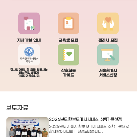
빨래까지 세탁해서 개어주셨어요. ​3. 아기
주셨다.- 그 외 일반쓰레기,음식물쓰
케어도 정말 잘해주셨어요. 아기를 너무 예
재활용을 버려주신다.- 빨래를 해주
뻐해주셔서 항상 아기 이름 불러주시고, 클
아이와 산모가 생활하는 공간을 청
래식도 틀어주시고 초점책도 보여주시면서
밀어주시고 바닥을 닦아주신다.- 내
잘 놀아주셨어요. 타이니모빌도 따로 챙겨오
동안 아이에게 유축해놓은 모유를 
셔서 아기랑 놀아주시는 모습 보면서 진짜
며 트름까지 확실히 시켜주신다.- 내
아기를 좋아하시는 분이구나 싶었어요. ​4.
나면 점심 식사를 차려주시며, 이모님
기저귀 갈기, 엉덩이 씻기는 법, 아기 목욕시
를 챙겨드신다.- 그 후, 아이 목욕을 1
키는 법 같은 기본적인 것부터 옆잠베개 사용
욕을 시켜주신다.- 아이 병원을 가야
지사개설 안내
교육생 모집
관리사 모집
하는 방법 같은 사소한 부분까지 하나하나
께 동행을 해주신다.- 저녁에 혼자 
설명해주시면서 알려주셨어요. 초보 엄마라
봐야하는 나를 위해 저녁식사를 차
이런 부분이 진짜 큰 도움이 됐습니다! 5. 요
퇴근을 하신다.- 모유수유를 하는 나
리도 정말 잘하셔서 3주 동안 식사도 너무
해 하루 1회는 이모님 계실때 자세를
잘 챙겨 먹었어요. 특히 소불고기랑 시금치된
신다. 3. 창원 참사랑어머니회를 이용
장국은 아직도 생각날 정도로 맛있었고, 웬
의 느낀 점. 산후도우미를 이용을 안
참사랑어머니회 모든 관리사는
산후회복
서울형가사
배상책임보험에
만한 반찬은 다 잘하세요. 재료만 미리 사두
했던 과거의 내가 민망하도록 산후도
가이드
서비스신청
가입되어있습니다.
면 알아서 뚝딱뚝딱 차려주셔서 산모 입장에
비스를 잘 이용을 했다. 이모님이 안
서는 정말 감사했어요. ​6. 아기 병원 갈 때도
면 난 한번은 쓰러졌을거다..항상 하
항상 같이 동반해주셨어요. 아기랑 첫 외출
모님의 루틴대로 하루하루 지내다보
이라 걱정이 많았는데, 기저귀나 여벌옷, 물
정도 아기와 함께 하게된 삶의 하루
티슈, 따뜻한 물, 분유, 예방접종 수첩 등 챙
어느덧 자리를 잡아가고 있다. 안정
겨야 할 준비물도 미리 다 알려주셔서 한 번
자리를 잡아가고 있다. 아이를 정말 
보도자료
도 문제 없이 잘 다녀왔어요~ 동네 소아과
시는 강○순 산후도우미 이모님이다.
예방접종 갈 때뿐만 아니라 은평성모병원 진
에 아이를 데리고 와서 하루이틀 키
료도 같이 차 타고 이동해주셨어요. ​7. 특히
이를 보통 이상으로 좋아하지 않는다
2026년도 한부모가사서비스 수행기관선정
기억에 남는 건 아기 황달 관련이었어요. 처
할 수 없는 일이다. 이모님은 아이를 
2026년도 서울시 한부모가사서비스 수행기관으로
음엔 동네 병원에서만 보려고 했는데 관리사
아하시며, 이 일도 꽤 하셨다고 하신다
참사랑어머니회가 선정되었습니다.
님이 큰 병원에서 한 번 더 보는 게 좋겠다고
덧 이모님과의 생활에 적응을 해갈 