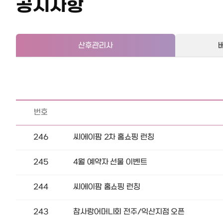
공지사항
산후관리사
번호
246
씨에이팜 2차 홈쇼핑 런칭
245
4월 예약자 선물 이벤트
244
씨에이팜 홈쇼핑 런칭
243
참사랑어머니회 전주/익산지점 오픈